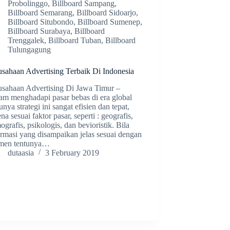
Probolinggo
,
Billboard Sampang
,
Billboard Semarang
,
Billboard Sidoarjo
,
Billboard Situbondo
,
Billboard Sumenep
,
Billboard Surabaya
,
Billboard
Trenggalek
,
Billboard Tuban
,
Billboard
Tulungagung
usahaan Advertising Terbaik Di Indonesia
usahaan Advertising Di Jawa Timur –
am menghadapi pasar bebas di era global
unya strategi ini sangat efisien dan tepat,
na sesuai faktor pasar, seperti : geografis,
grafis, psikologis, dan bevioristik. Bila
ormasi yang disampaikan jelas sesuai dengan
men tentunya…
dutaasia
3 February 2019