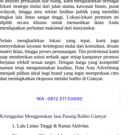
di industri periklanan luar ruang, kami menghadirkan berbagai
lokasi strategis mulai dari jalan utama, kawasan bisnis, pusat
wilayah, hingga area sekitar fasilitas publik yang memiliki
tingkat lalu lintas sangat tinggi. Lokasi-lokasi premium ini
dipilih secara khusus untuk memastikan iklan Anda
mendapatkan perhatian maksimal dari masyarakat.
Selain menghadirkan lokasi yang tepat, kami juga
menyediakan layanan terintegrasi mulai dari konsultasi, desain
materi iklan, hingga proses pemasangan. Tim profesional kami
siap memberikan solusi terbaik agar setiap kampanye promosi
berjalan efektif sesuai target. Dengan harga yang kompetitif
namun tetap mengutamakan kualitas, Duta Asia Advertising
menjadi pilihan ideal bagi brand yang ingin memperkuat citra
dan meningkatkan eksposur melalui baliho di Gianyar.
WA : 0812 311 50000
Keunggulan Menggunakan Jasa Pasang Baliho Gianyar
1. Lalu Lintas Tinggi & Ramai Aktivitas