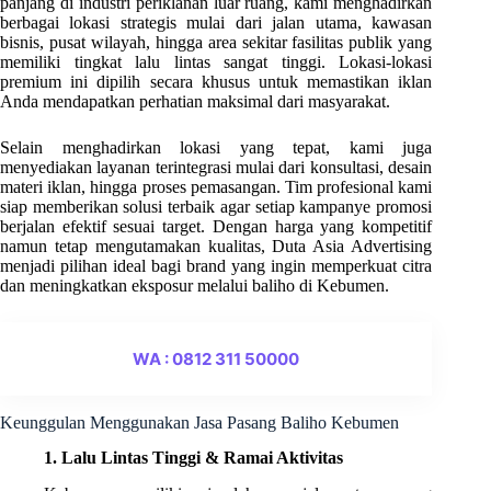
panjang di industri periklanan luar ruang, kami menghadirkan
berbagai lokasi strategis mulai dari jalan utama, kawasan
bisnis, pusat wilayah, hingga area sekitar fasilitas publik yang
memiliki tingkat lalu lintas sangat tinggi. Lokasi-lokasi
premium ini dipilih secara khusus untuk memastikan iklan
Anda mendapatkan perhatian maksimal dari masyarakat.
Selain menghadirkan lokasi yang tepat, kami juga
menyediakan layanan terintegrasi mulai dari konsultasi, desain
materi iklan, hingga proses pemasangan. Tim profesional kami
siap memberikan solusi terbaik agar setiap kampanye promosi
berjalan efektif sesuai target. Dengan harga yang kompetitif
namun tetap mengutamakan kualitas, Duta Asia Advertising
menjadi pilihan ideal bagi brand yang ingin memperkuat citra
dan meningkatkan eksposur melalui baliho di Kebumen.
WA : 0812 311 50000
Keunggulan Menggunakan Jasa Pasang Baliho Kebumen
1. Lalu Lintas Tinggi & Ramai Aktivitas