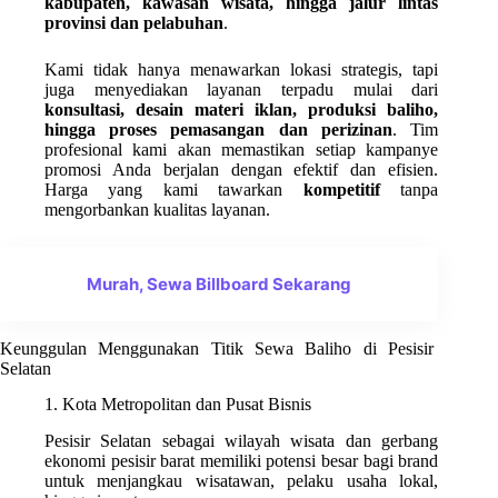
kabupaten, kawasan wisata, hingga jalur lintas
provinsi dan pelabuhan
.
Kami tidak hanya menawarkan lokasi strategis, tapi
juga menyediakan layanan terpadu mulai dari
konsultasi, desain materi iklan, produksi baliho,
hingga proses pemasangan dan perizinan
. Tim
profesional kami akan memastikan setiap kampanye
promosi Anda berjalan dengan efektif dan efisien.
Harga yang kami tawarkan
kompetitif
tanpa
mengorbankan kualitas layanan.
Murah, Sewa Billboard Sekarang
Keunggulan Menggunakan Titik Sewa Baliho di Pesisir
Selatan
1. Kota Metropolitan dan Pusat Bisnis
Pesisir Selatan sebagai wilayah wisata dan gerbang
ekonomi pesisir barat memiliki potensi besar bagi brand
untuk menjangkau wisatawan, pelaku usaha lokal,