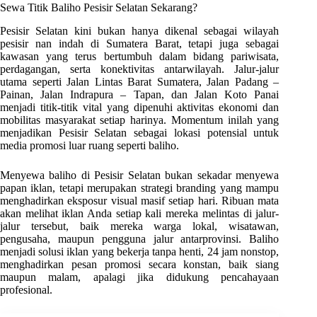
Sewa Titik Baliho Pesisir Selatan Sekarang?
Pesisir Selatan kini bukan hanya dikenal sebagai wilayah
pesisir nan indah di Sumatera Barat, tetapi juga sebagai
kawasan yang terus bertumbuh dalam bidang pariwisata,
perdagangan, serta konektivitas antarwilayah. Jalur-jalur
utama seperti Jalan Lintas Barat Sumatera, Jalan Padang –
Painan, Jalan Indrapura – Tapan, dan Jalan Koto Panai
menjadi titik-titik vital yang dipenuhi aktivitas ekonomi dan
mobilitas masyarakat setiap harinya. Momentum inilah yang
menjadikan Pesisir Selatan sebagai lokasi potensial untuk
media promosi luar ruang seperti baliho.
Menyewa baliho di Pesisir Selatan bukan sekadar menyewa
papan iklan, tetapi merupakan strategi branding yang mampu
menghadirkan eksposur visual masif setiap hari. Ribuan mata
akan melihat iklan Anda setiap kali mereka melintas di jalur-
jalur tersebut, baik mereka warga lokal, wisatawan,
pengusaha, maupun pengguna jalur antarprovinsi. Baliho
menjadi solusi iklan yang bekerja tanpa henti, 24 jam nonstop,
menghadirkan pesan promosi secara konstan, baik siang
maupun malam, apalagi jika didukung pencahayaan
profesional.