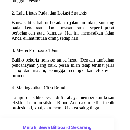
hingga investor.
2. Lalu Lintas Padat dan Lokasi Strategis
Banyak titik baliho berada di jalan protokol, simpang
padat kendaraan, dan kawasan ramai seperti pusat
perbelanjaan atau kampus. Hal ini memastikan iklan
Anda dilihat ribuan orang setiap hari.
3. Media Promosi 24 Jam
Baliho bekerja nonstop tanpa henti. Dengan tambahan
pencahayaan yang baik, pesan iklan tetap terlihat jelas
siang dan malam, sehingga meningkatkan efektivitas
promosi.
4. Meningkatkan Citra Brand
Tampil di baliho besar di Surabaya memberikan kesan
eksklusif dan prestisius. Brand Anda akan terlihat lebih
profesional, kuat, dan memiliki daya saing tinggi.
Murah, Sewa Billboard Sekarang