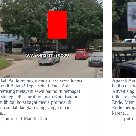
kah Anda sedang mencari jasa sewa lokasi
Apakah Anda
iho di Batam? Tepat sekali. Duta Asia
baliho di En
ertising melayani sewa baliho di berbagai
Advertising 
k strategis di seluruh wilayah Kota Batam.
titik strate
ilih baliho sebagai media promosi di
Ende. Memil
am adalah langkah yang sangat tepat.
Ende merupa
ta…
karena…
putri
1 March 2026
putri