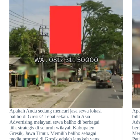
Apakah Anda sedang mencari jasa sewa lokasi
Apa
baliho di Gresik? Tepat sekali. Duta Asia
bill
Advertising melayani sewa baliho di berbagai
Adv
titik strategis di seluruh wilayah Kabupaten
berb
Gresik, Jawa Timur. Memilih baliho sebagai
Mem
media promosi di Gresik adalah langkah yang
Pat