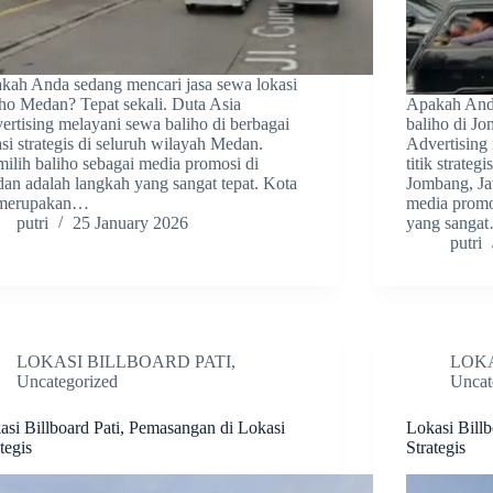
kah Anda sedang mencari jasa sewa lokasi
iho Medan? Tepat sekali. Duta Asia
Apakah Anda
ertising melayani sewa baliho di berbagai
baliho di Jo
asi strategis di seluruh wilayah Medan.
Advertising 
ilih baliho sebagai media promosi di
titik strate
an adalah langkah yang sangat tepat. Kota
Jombang, Ja
 merupakan…
media promo
putri
25 January 2026
yang sanga
putri
LOKASI BILLBOARD PATI
,
LOKA
Uncategorized
Uncat
asi Billboard Pati, Pemasangan di Lokasi
Lokasi Bill
tegis
Strategis