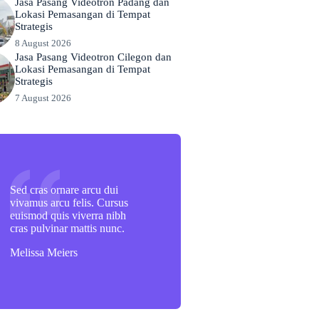
Jasa Pasang Videotron Padang dan
Lokasi Pemasangan di Tempat
Strategis
8 August 2026
Jasa Pasang Videotron Cilegon dan
Lokasi Pemasangan di Tempat
Strategis
7 August 2026
Sed cras ornare arcu dui
vivamus arcu felis. Cursus
euismod quis viverra nibh
cras pulvinar mattis nunc.
Melissa Meiers