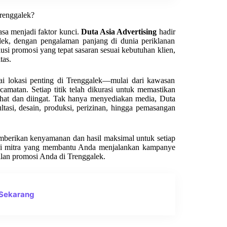
Trenggalek?
sa menjadi faktor kunci.
Duta Asia Advertising
hadir
alek, dengan pengalaman panjang di dunia periklanan
si promosi yang tepat sasaran sesuai kebutuhan klien,
tas.
agai lokasi penting di Trenggalek—mulai dari kawasan
camatan. Setiap titik telah dikurasi untuk memastikan
ihat dan diingat. Tak hanya menyediakan media, Duta
tasi, desain, produksi, perizinan, hingga pemasangan
emberikan kenyamanan dan hasil maksimal untuk setiap
 tapi mitra yang membantu Anda menjalankan kampanye
ilan promosi Anda di Trenggalek.
 Sekarang