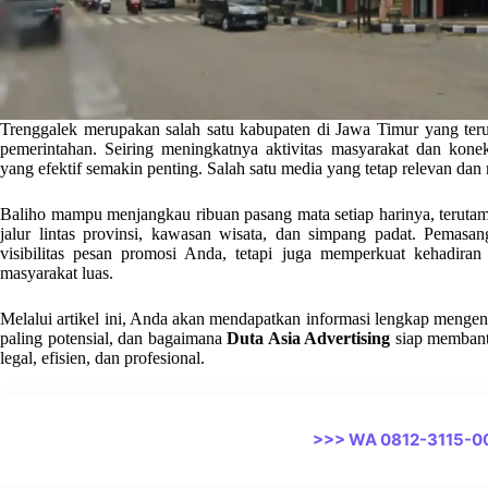
Trenggalek merupakan salah satu kabupaten di Jawa Timur yang ter
pemerintahan. Seiring meningkatnya aktivitas masyarakat dan kone
yang efektif semakin penting. Salah satu media yang tetap relevan dan
Baliho mampu menjangkau ribuan pasang mata setiap harinya, terutama jik
jalur lintas provinsi, kawasan wisata, dan simpang padat. Pemasa
visibilitas pesan promosi Anda, tetapi juga memperkuat kehadira
masyarakat luas.
Melalui artikel ini, Anda akan mendapatkan informasi lengkap mengena
paling potensial, dan bagaimana
Duta Asia Advertising
siap membantu
legal, efisien, dan profesional.
>>> WA 0812-3115-0