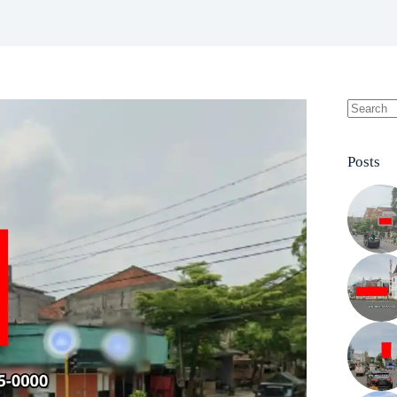
No
results
Posts