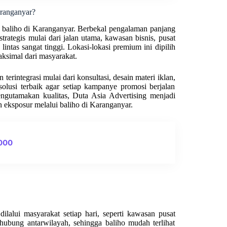
aranganyar?
 baliho di Karanganyar. Berbekal pengalaman panjang
trategis mulai dari jalan utama, kawasan bisnis, pusat
 lintas sangat tinggi. Lokasi-lokasi premium ini dipilih
ksimal dari masyarakat.
erintegrasi mulai dari konsultasi, desain materi iklan,
olusi terbaik agar setiap kampanye promosi berjalan
engutamakan kualitas, Duta Asia Advertising menjadi
n eksposur melalui baliho di Karanganyar.
0000
lalui masyarakat setiap hari, seperti kawasan pusat
ghubung antarwilayah, sehingga baliho mudah terlihat