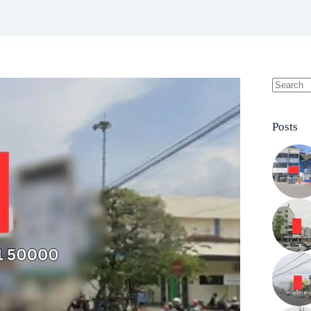
No
results
Posts