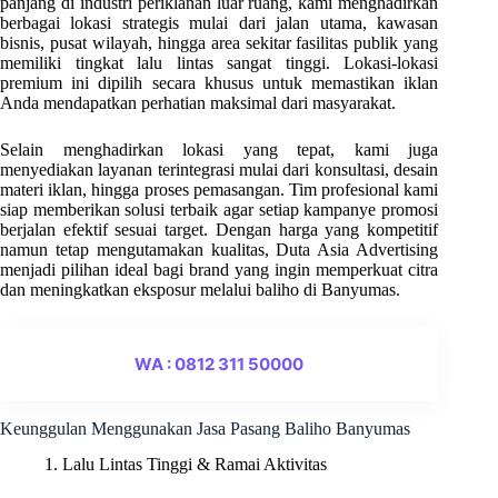
panjang di industri periklanan luar ruang, kami menghadirkan
berbagai lokasi strategis mulai dari jalan utama, kawasan
bisnis, pusat wilayah, hingga area sekitar fasilitas publik yang
memiliki tingkat lalu lintas sangat tinggi. Lokasi-lokasi
premium ini dipilih secara khusus untuk memastikan iklan
Anda mendapatkan perhatian maksimal dari masyarakat.
Selain menghadirkan lokasi yang tepat, kami juga
menyediakan layanan terintegrasi mulai dari konsultasi, desain
materi iklan, hingga proses pemasangan. Tim profesional kami
siap memberikan solusi terbaik agar setiap kampanye promosi
berjalan efektif sesuai target. Dengan harga yang kompetitif
namun tetap mengutamakan kualitas, Duta Asia Advertising
menjadi pilihan ideal bagi brand yang ingin memperkuat citra
dan meningkatkan eksposur melalui baliho di Banyumas.
WA : 0812 311 50000
Keunggulan Menggunakan Jasa Pasang Baliho Banyumas
1. Lalu Lintas Tinggi & Ramai Aktivitas