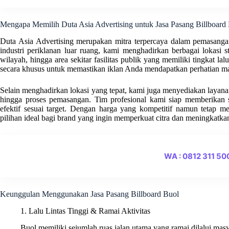
Mengapa Memilih Duta Asia Advertising untuk Jasa Pasang Billboard
Duta Asia Advertising merupakan mitra terpercaya dalam pemasanga
industri periklanan luar ruang, kami menghadirkan berbagai lokasi st
wilayah, hingga area sekitar fasilitas publik yang memiliki tingkat lalu
secara khusus untuk memastikan iklan Anda mendapatkan perhatian ma
Selain menghadirkan lokasi yang tepat, kami juga menyediakan layanan t
hingga proses pemasangan. Tim profesional kami siap memberikan s
efektif sesuai target. Dengan harga yang kompetitif namun tetap m
pilihan ideal bagi brand yang ingin memperkuat citra dan meningkatkan
WA : 0812 311 5
Keunggulan Menggunakan Jasa Pasang Billboard Buol
1. Lalu Lintas Tinggi & Ramai Aktivitas
Buol memiliki sejumlah ruas jalan utama yang ramai dilalui masyar