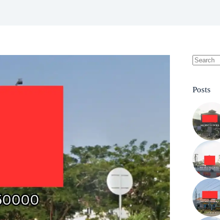
No
results
Posts