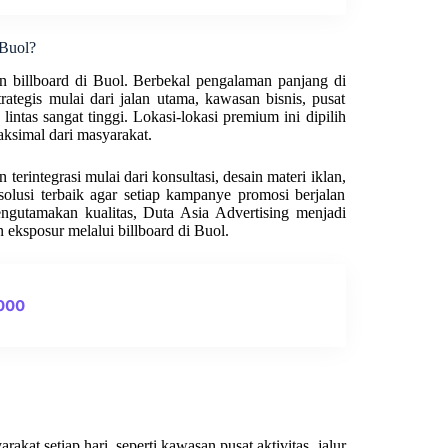
 Buol?
n billboard di Buol. Berbekal pengalaman panjang di
rategis mulai dari jalan utama, kawasan bisnis, pusat
 lintas sangat tinggi. Lokasi-lokasi premium ini dipilih
ksimal dari masyarakat.
erintegrasi mulai dari konsultasi, desain materi iklan,
olusi terbaik agar setiap kampanye promosi berjalan
engutamakan kualitas, Duta Asia Advertising menjadi
 eksposur melalui billboard di Buol.
0000
akat setiap hari, seperti kawasan pusat aktivitas, jalur