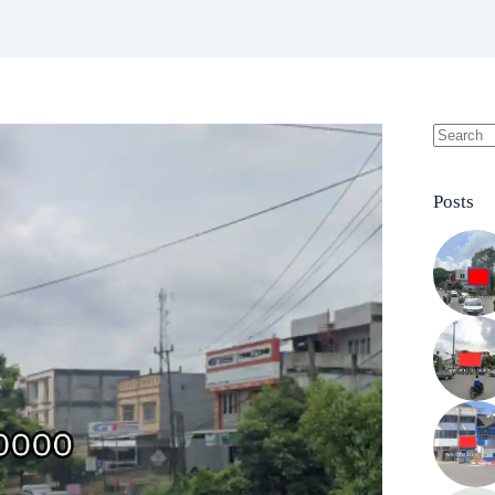
No
results
Posts