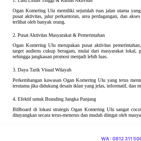
1. Lalu Lintas Tinggi & Ramai Aktivitas
Ogan Komering Ulu memiliki sejumlah ruas jalan utama yang ra
pusat aktivitas, jalur perkantoran, area perdagangan, dan aks
terlihat oleh banyak orang.
2. Pusat Aktivitas Masyarakat & Pemerintahan
Ogan Komering Ulu merupakan pusat aktivitas pemerintahan,
target audiens cukup beragam, mulai dari masyarakat lokal, p
sehingga jangkauan promosi menjadi lebih luas.
3. Daya Tarik Visual Wilayah
Perkembangan kawasan Ogan Komering Ulu yang terus mening
terutama jika didukung desain iklan yang jelas, informatif, dan m
4. Efektif untuk Branding Jangka Panjang
Billboard di lokasi strategis Ogan Komering Ulu sangat coc
ditayangkan secara terus-menerus dan mudah diingat oleh masya
WA : 0812 311 5