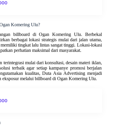
0000
d Ogan Komering Ulu?
sangan billboard di Ogan Komering Ulu. Berbekal
kan berbagai lokasi strategis mulai dari jalan utama,
memiliki tingkat lalu lintas sangat tinggi. Lokasi-lokasi
patkan perhatian maksimal dari masyarakat.
erintegrasi mulai dari konsultasi, desain materi iklan,
olusi terbaik agar setiap kampanye promosi berjalan
engutamakan kualitas, Duta Asia Advertising menjadi
n eksposur melalui billboard di Ogan Komering Ulu.
0000
u