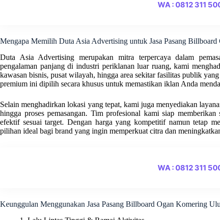
WA : 0812 311 5
Mengapa Memilih Duta Asia Advertising untuk Jasa Pasang Billboar
Duta Asia Advertising merupakan mitra terpercaya dalam pema
pengalaman panjang di industri periklanan luar ruang, kami menghadir
kawasan bisnis, pusat wilayah, hingga area sekitar fasilitas publik yang 
premium ini dipilih secara khusus untuk memastikan iklan Anda menda
Selain menghadirkan lokasi yang tepat, kami juga menyediakan layanan t
hingga proses pemasangan. Tim profesional kami siap memberikan s
efektif sesuai target. Dengan harga yang kompetitif namun tetap m
pilihan ideal bagi brand yang ingin memperkuat citra dan meningkatka
WA : 0812 311 5
Keunggulan Menggunakan Jasa Pasang Billboard Ogan Komering Ul