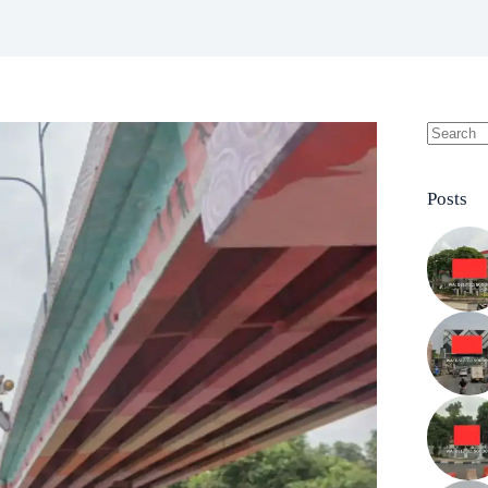
No
results
Posts