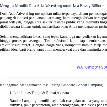
Mengapa Memilih Duta Asia Advertising untuk Jasa Pasang Billboar
Duta Asia Advertising merupakan mitra terpercaya dalam pemasanga
panjang di industri periklanan luar ruang, kami menghadirkan berbagai l
pusat wilayah, hingga area sekitar fasilitas publik yang memiliki tingk
dipilih secara khusus untuk memastikan iklan Anda mendapatkan perha
Selain menghadirkan lokasi yang tepat, kami juga menyediakan layanan t
hingga proses pemasangan. Tim profesional kami siap memberikan s
efektif sesuai target. Dengan harga yang kompetitif namun tetap m
pilihan ideal bagi brand yang ingin memperkuat citra dan meningkatka
WA : 0812 311 5
Keunggulan Menggunakan Jasa Pasang Billboard Bandar Lampung
1. Lalu Lintas Tinggi & Ramai Aktivitas
Bandar Lampung memiliki sejumlah ruas jalan utama yang ramai 
aktivitas, jalur perkantoran, area perdagangan, dan akses peng