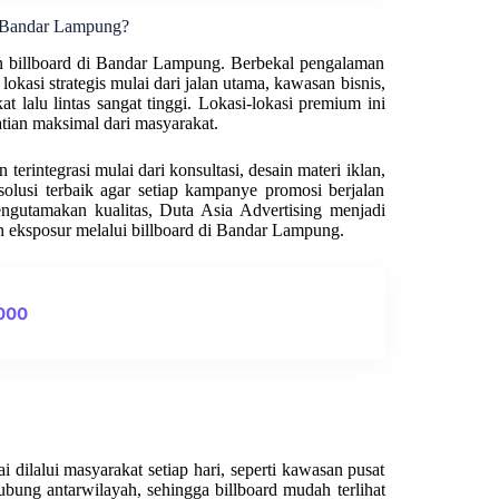
d Bandar Lampung?
n billboard di Bandar Lampung. Berbekal pengalaman
okasi strategis mulai dari jalan utama, kawasan bisnis,
at lalu lintas sangat tinggi. Lokasi-lokasi premium ini
tian maksimal dari masyarakat.
erintegrasi mulai dari konsultasi, desain materi iklan,
olusi terbaik agar setiap kampanye promosi berjalan
engutamakan kualitas, Duta Asia Advertising menjadi
n eksposur melalui billboard di Bandar Lampung.
0000
dilalui masyarakat setiap hari, seperti kawasan pusat
hubung antarwilayah, sehingga billboard mudah terlihat