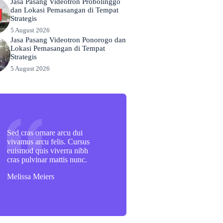
Jasa Pasang Videotron Probolinggo
dan Lokasi Pemasangan di Tempat
Strategis
5 August 2026
Jasa Pasang Videotron Ponorogo dan
Lokasi Pemasangan di Tempat
Strategis
5 August 2026
Sed cras ornare arcu dui
vivamus arcu felis. Cursus
euismod quis viverra nibh
cras pulvinar mattis nunc.
Melissa Meiers