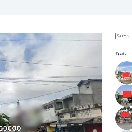
No
results
Posts