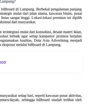
d Lampung?
n billboard di Lampung. Berbekal pengalaman panjang
trategis mulai dari jalan utama, kawasan bisnis, pusat
 lintas sangat tinggi. Lokasi-lokasi premium ini dipilih
ksimal dari masyarakat.
erintegrasi mulai dari konsultasi, desain materi iklan,
olusi terbaik agar setiap kampanye promosi berjalan
engutamakan kualitas, Duta Asia Advertising menjadi
n eksposur melalui billboard di Lampung.
0000
asyarakat setiap hari, seperti kawasan pusat aktivitas,
ntarwilayah, sehingga billboard mudah terlihat oleh