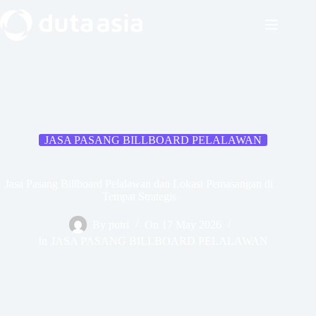
Skip
to
content
JASA PASANG BILLBOARD PELALAWAN
Jasa Pasang Billboard Pelalawan dan Lokasi Pemasangan di
Tempat Strategis
By
putri
On
17 May 2026
In
JASA PASANG BILLBOARD PELALAWAN