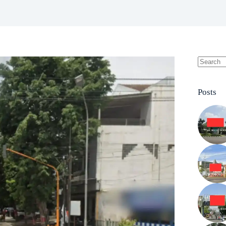
No
results
Posts