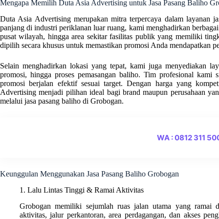
Mengapa Memilih Duta Asia Advertising untuk Jasa Pasang Baliho G
Duta Asia Advertising merupakan mitra terpercaya dalam layanan j
panjang di industri periklanan luar ruang, kami menghadirkan berbagai l
pusat wilayah, hingga area sekitar fasilitas publik yang memiliki tingk
dipilih secara khusus untuk memastikan promosi Anda mendapatkan pe
Selain menghadirkan lokasi yang tepat, kami juga menyediakan layan
promosi, hingga proses pemasangan baliho. Tim profesional kami s
promosi berjalan efektif sesuai target. Dengan harga yang kompe
Advertising menjadi pilihan ideal bagi brand maupun perusahaan ya
melalui jasa pasang baliho di Grobogan.
WA : 0812 311 5
Keunggulan Menggunakan Jasa Pasang Baliho Grobogan
1. Lalu Lintas Tinggi & Ramai Aktivitas
Grobogan memiliki sejumlah ruas jalan utama yang ramai dil
aktivitas, jalur perkantoran, area perdagangan, dan akses pen