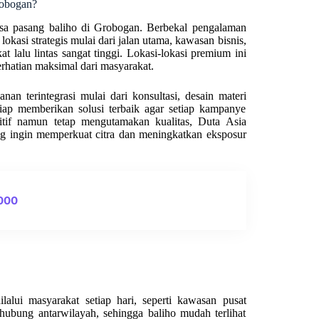
robogan?
asa pasang baliho di Grobogan. Berbekal pengalaman
okasi strategis mulai dari jalan utama, kawasan bisnis,
at lalu lintas sangat tinggi. Lokasi-lokasi premium ini
rhatian maksimal dari masyarakat.
an terintegrasi mulai dari konsultasi, desain materi
iap memberikan solusi terbaik agar setiap kampanye
titif namun tetap mengutamakan kualitas, Duta Asia
ng ingin memperkuat citra dan meningkatkan eksposur
0000
alui masyarakat setiap hari, seperti kawasan pusat
ghubung antarwilayah, sehingga baliho mudah terlihat