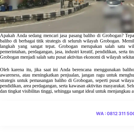
Apakah Anda sedang mencari jasa pasang baliho di Grobogan? Tepat
baliho di berbagai titik strategis di seluruh wilayah Grobogan. Mem
langkah yang sangat tepat. Grobogan merupakan salah satu wila
pemerintahan, perdagangan, jasa, industri kreatif, pendidikan, serta ti
Grobogan menjadi salah satu pusat aktivitas ekonomi di wilayah sekita
Oleh karena itu, jika saat ini Anda berencana menggunakan bal
awareness, atau meningkatkan penjualan, jangan ragu untuk menghu
strategis untuk pemasangan baliho di Grobogan, seperti pusat wilay
pendidikan, area perdagangan, serta kawasan aktivitas masyarakat. Selur
dan tingkat visibilitas tinggi, sehingga sangat ideal untuk menjangkau 
WA : 0812 311 5