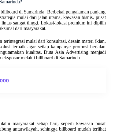
 Samarinda?
billboard di Samarinda. Berbekal pengalaman panjang
trategis mulai dari jalan utama, kawasan bisnis, pusat
 lintas sangat tinggi. Lokasi-lokasi premium ini dipilih
ksimal dari masyarakat.
erintegrasi mulai dari konsultasi, desain materi iklan,
olusi terbaik agar setiap kampanye promosi berjalan
engutamakan kualitas, Duta Asia Advertising menjadi
 eksposur melalui billboard di Samarinda.
0000
alui masyarakat setiap hari, seperti kawasan pusat
hubung antarwilayah, sehingga billboard mudah terlihat