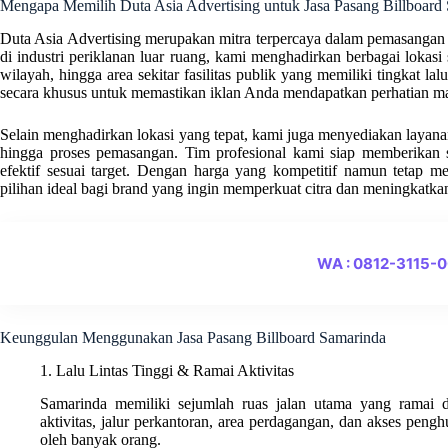
Mengapa Memilih Duta Asia Advertising untuk Jasa Pasang Billboard
Duta Asia Advertising merupakan mitra terpercaya dalam pemasangan 
di industri periklanan luar ruang, kami menghadirkan berbagai lokasi s
wilayah, hingga area sekitar fasilitas publik yang memiliki tingkat lalu
secara khusus untuk memastikan iklan Anda mendapatkan perhatian ma
Selain menghadirkan lokasi yang tepat, kami juga menyediakan layanan t
hingga proses pemasangan. Tim profesional kami siap memberikan s
efektif sesuai target. Dengan harga yang kompetitif namun tetap m
pilihan ideal bagi brand yang ingin memperkuat citra dan meningkatkan
WA : 0812-3115-
Keunggulan Menggunakan Jasa Pasang Billboard Samarinda
1. Lalu Lintas Tinggi & Ramai Aktivitas
Samarinda memiliki sejumlah ruas jalan utama yang ramai dil
aktivitas, jalur perkantoran, area perdagangan, dan akses peng
oleh banyak orang.