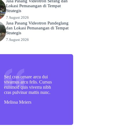
Jasa Pasang Videotron Serang dan
Lokasi Pemasangan di Tempat
Strategis
7 August 2026
Jasa Pasang Videotron Pandeglang
dan Lokasi Pemasangan di Tempat
Strategis
7 August 2026
Sed cras ornare arcu dui
vivamus arcu felis. Cursus
euismod quis viverra nibh
cras pulvinar mattis nunc.
Melissa Meiers