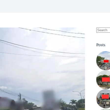
No
results
Posts