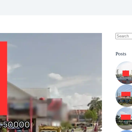
No
results
Posts