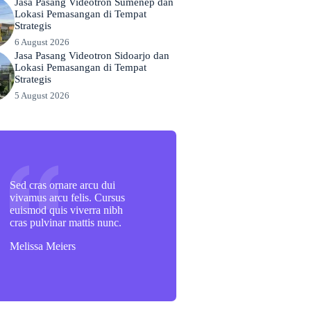
Jasa Pasang Videotron Sumenep dan
Lokasi Pemasangan di Tempat
Strategis
6 August 2026
Jasa Pasang Videotron Sidoarjo dan
Lokasi Pemasangan di Tempat
Strategis
5 August 2026
Sed cras ornare arcu dui
vivamus arcu felis. Cursus
euismod quis viverra nibh
cras pulvinar mattis nunc.
Melissa Meiers