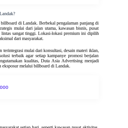
 Landak?
billboard di Landak. Berbekal pengalaman panjang di
rategis mulai dari jalan utama, kawasan bisnis, pusat
 lintas sangat tinggi. Lokasi-lokasi premium ini dipilih
ksimal dari masyarakat.
erintegrasi mulai dari konsultasi, desain materi iklan,
olusi terbaik agar setiap kampanye promosi berjalan
engutamakan kualitas, Duta Asia Advertising menjadi
 eksposur melalui billboard di Landak.
0000
syarakat setiap hari, seperti kawasan pusat aktivitas,