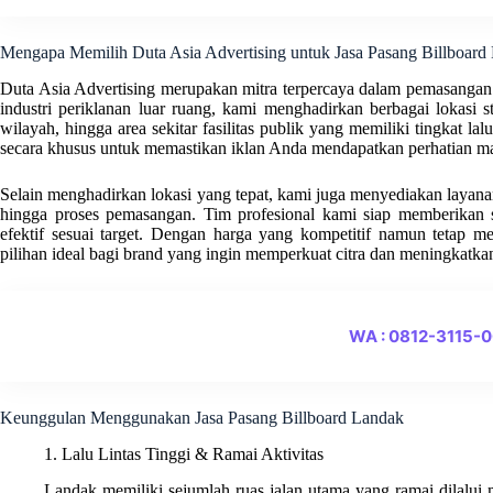
Mengapa Memilih Duta Asia Advertising untuk Jasa Pasang Billboard
Duta Asia Advertising merupakan mitra terpercaya dalam pemasangan 
industri periklanan luar ruang, kami menghadirkan berbagai lokasi st
wilayah, hingga area sekitar fasilitas publik yang memiliki tingkat lalu
secara khusus untuk memastikan iklan Anda mendapatkan perhatian ma
Selain menghadirkan lokasi yang tepat, kami juga menyediakan layanan t
hingga proses pemasangan. Tim profesional kami siap memberikan s
efektif sesuai target. Dengan harga yang kompetitif namun tetap m
pilihan ideal bagi brand yang ingin memperkuat citra dan meningkatkan
WA : 0812-3115-
Keunggulan Menggunakan Jasa Pasang Billboard Landak
1. Lalu Lintas Tinggi & Ramai Aktivitas
Landak memiliki sejumlah ruas jalan utama yang ramai dilalui ma