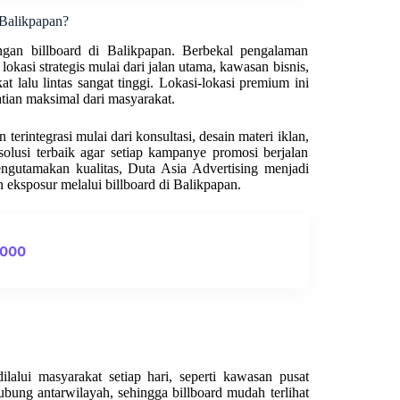
 Balikpapan?
gan billboard di Balikpapan. Berbekal pengalaman
okasi strategis mulai dari jalan utama, kawasan bisnis,
at lalu lintas sangat tinggi. Lokasi-lokasi premium ini
tian maksimal dari masyarakat.
erintegrasi mulai dari konsultasi, desain materi iklan,
olusi terbaik agar setiap kampanye promosi berjalan
engutamakan kualitas, Duta Asia Advertising menjadi
 eksposur melalui billboard di Balikpapan.
0000
lalui masyarakat setiap hari, seperti kawasan pusat
hubung antarwilayah, sehingga billboard mudah terlihat