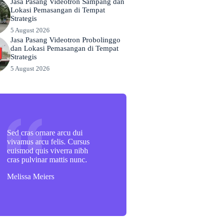
Jasa Pasang Videotron Sampang dan
Lokasi Pemasangan di Tempat
Strategis
5 August 2026
Jasa Pasang Videotron Probolinggo
dan Lokasi Pemasangan di Tempat
Strategis
5 August 2026
Sed cras ornare arcu dui
vivamus arcu felis. Cursus
euismod quis viverra nibh
cras pulvinar mattis nunc.
Melissa Meiers