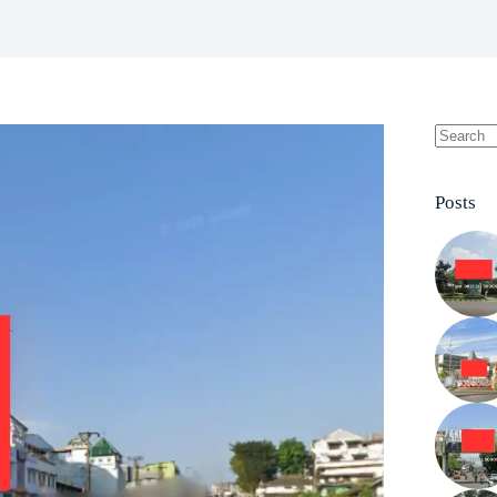
No
results
Posts