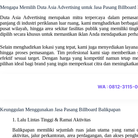
Mengapa Memilih Duta Asia Advertising untuk Jasa Pasang Billboard
Duta Asia Advertising merupakan mitra terpercaya dalam pemasan
panjang di industri periklanan luar ruang, kami menghadirkan berbagai l
pusat wilayah, hingga area sekitar fasilitas publik yang memiliki tingk
dipilih secara khusus untuk memastikan iklan Anda mendapatkan perha
Selain menghadirkan lokasi yang tepat, kami juga menyediakan layanan t
hingga proses pemasangan. Tim profesional kami siap memberikan s
efektif sesuai target. Dengan harga yang kompetitif namun tetap m
pilihan ideal bagi brand yang ingin memperkuat citra dan meningkatkan
WA : 0812-3115-
Keunggulan Menggunakan Jasa Pasang Billboard Balikpapan
1. Lalu Lintas Tinggi & Ramai Aktivitas
Balikpapan memiliki sejumlah ruas jalan utama yang ramai di
aktivitas, jalur perkantoran, area perdagangan, dan akses peng