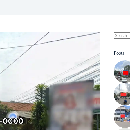
No
results
Posts