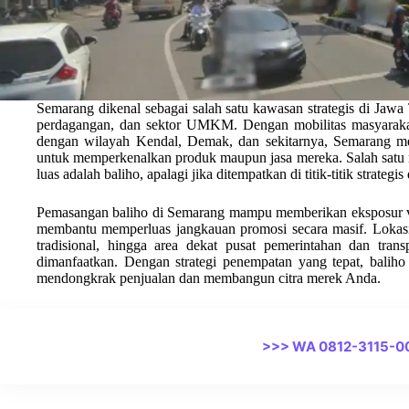
Semarang dikenal sebagai salah satu kawasan strategis di Jawa
perdagangan, dan sektor UMKM. Dengan mobilitas masyarakat
dengan wilayah Kendal, Demak, dan sekitarnya, Semarang men
untuk memperkenalkan produk maupun jasa mereka. Salah satu m
luas adalah baliho, apalagi jika ditempatkan di titik-titik strategis
Pemasangan baliho di Semarang mampu memberikan eksposur vis
membantu memperluas jangkauan promosi secara masif. Lokasi u
tradisional, hingga area dekat pusat pemerintahan dan trans
dimanfaatkan. Dengan strategi penempatan yang tepat, baliho
mendongkrak penjualan dan membangun citra merek Anda.
>>> WA 0812-3115-0