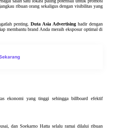
bagai salah satu lokasi paling potensial untuk promosi
angkau ribuan orang sekaligus dengan visibilitas yang
ngatlah penting.
Duta Asia Advertising
hadir dengan
g siap membantu brand Anda meraih eksposur optimal di
 Sekarang
tas ekonomi yang tinggi sehingga billboard efektif
usai, dan Soekarno Hatta selalu ramai dilalui ribuan