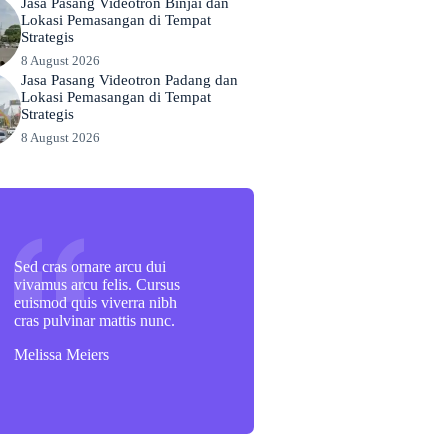
Jasa Pasang Videotron Binjai dan
Lokasi Pemasangan di Tempat
Strategis
8 August 2026
Jasa Pasang Videotron Padang dan
Lokasi Pemasangan di Tempat
Strategis
8 August 2026
Sed cras ornare arcu dui
vivamus arcu felis. Cursus
euismod quis viverra nibh
cras pulvinar mattis nunc.
Melissa Meiers