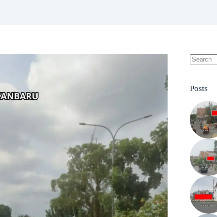
No
results
Posts