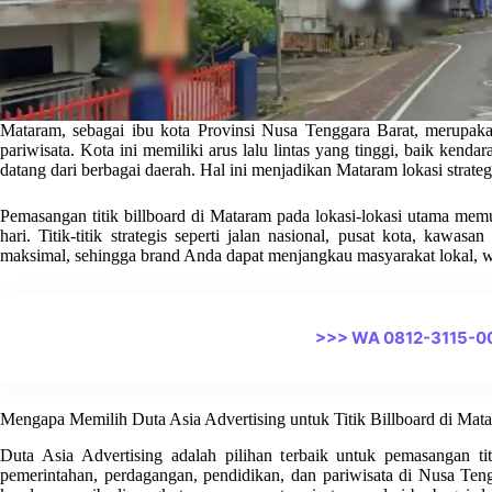
Mataram, sebagai ibu kota Provinsi Nusa Tenggara Barat, merupaka
pariwisata. Kota ini memiliki arus lalu lintas yang tinggi, baik ke
datang dari berbagai daerah. Hal ini menjadikan Mataram lokasi strateg
Pemasangan titik billboard di Mataram pada lokasi-lokasi utama memu
hari. Titik-titik strategis seperti jalan nasional, pusat kota, kawa
maksimal, sehingga brand Anda dapat menjangkau masyarakat lokal, wi
>>> WA 0812-3115-0
Mengapa Memilih Duta Asia Advertising untuk Titik Billboard di Mat
Duta Asia Advertising adalah pilihan terbaik untuk pemasangan ti
pemerintahan, perdagangan, pendidikan, dan pariwisata di Nusa Tengg