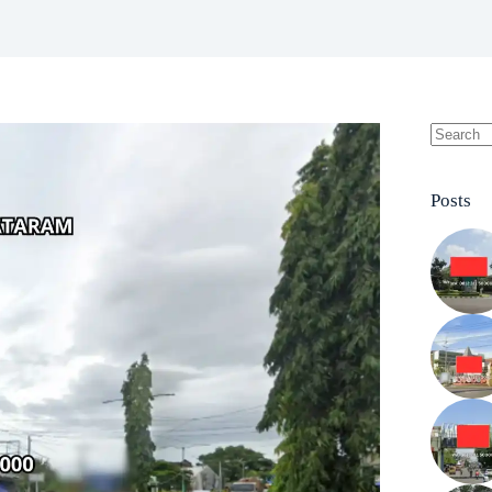
No
results
Posts