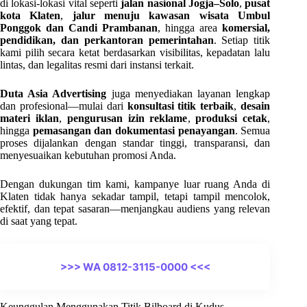
di lokasi-lokasi vital seperti
jalan nasional Jogja–Solo
,
pusat
kota Klaten
,
jalur menuju kawasan wisata Umbul
Ponggok dan Candi Prambanan
, hingga area
komersial,
pendidikan, dan perkantoran pemerintahan
. Setiap titik
kami pilih secara ketat berdasarkan visibilitas, kepadatan lalu
lintas, dan legalitas resmi dari instansi terkait.
Duta Asia Advertising
juga menyediakan layanan lengkap
dan profesional—mulai dari
konsultasi titik terbaik
,
desain
materi iklan
,
pengurusan izin reklame
,
produksi cetak
,
hingga
pemasangan dan dokumentasi penayangan
. Semua
proses dijalankan dengan standar tinggi, transparansi, dan
menyesuaikan kebutuhan promosi Anda.
Dengan dukungan tim kami, kampanye luar ruang Anda di
Klaten tidak hanya sekadar tampil, tetapi tampil mencolok,
efektif, dan tepat sasaran—menjangkau audiens yang relevan
di saat yang tepat.
>>> WA 0812-3115-0000 <<<
Keunggulan Menggunakan Titik Bilboard di Kudus