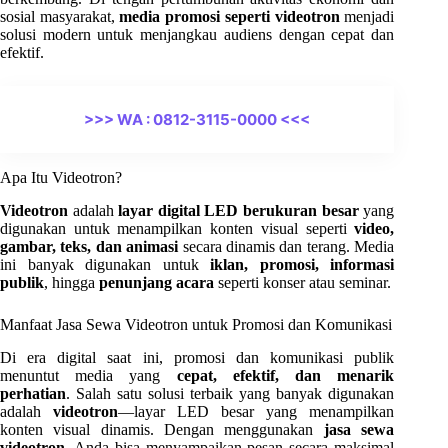
sosial masyarakat,
media promosi seperti videotron
menjadi
solusi modern untuk menjangkau audiens dengan cepat dan
efektif.
>>> WA : 0812-3115-0000 <<<
Apa Itu Videotron?
Videotron
adalah
layar digital LED berukuran besar
yang
digunakan untuk menampilkan konten visual seperti
video,
gambar, teks, dan animasi
secara dinamis dan terang. Media
ini banyak digunakan untuk
iklan, promosi, informasi
publik
, hingga
penunjang acara
seperti konser atau seminar.
Manfaat Jasa Sewa Videotron untuk Promosi dan Komunikasi
Di era digital saat ini, promosi dan komunikasi publik
menuntut media yang
cepat, efektif, dan menarik
perhatian
. Salah satu solusi terbaik yang banyak digunakan
adalah
videotron
—layar LED besar yang menampilkan
konten visual dinamis. Dengan menggunakan
jasa sewa
videotron
, Anda bisa menyampaikan pesan secara maksimal