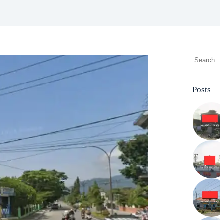
No
results
Posts