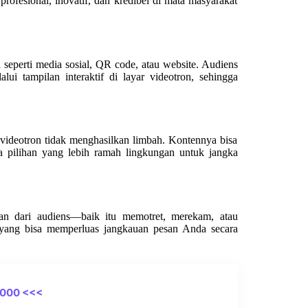
ofesional, inovatif, dan kredibel di mata masyarakat
n seperti media sosial, QR code, atau website. Audiens
ui tampilan interaktif di layar videotron, sehingga
videotron tidak menghasilkan limbah. Kontennya bisa
ya pilihan yang lebih ramah lingkungan untuk jangka
an dari audiens—baik itu memotret, merekam, atau
l yang bisa memperluas jangkauan pesan Anda secara
0000 <<<