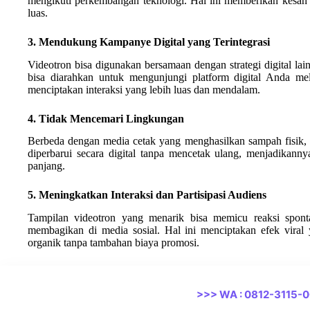
mengikuti perkembangan teknologi. Hal ini memberikan kesan pr
luas.
3. Mendukung Kampanye Digital yang Terintegrasi
Videotron bisa digunakan bersamaan dengan strategi digital lai
bisa diarahkan untuk mengunjungi platform digital Anda melal
menciptakan interaksi yang lebih luas dan mendalam.
4. Tidak Mencemari Lingkungan
Berbeda dengan media cetak yang menghasilkan sampah fisik, 
diperbarui secara digital tanpa mencetak ulang, menjadikann
panjang.
5. Meningkatkan Interaksi dan Partisipasi Audiens
Tampilan videotron yang menarik bisa memicu reaksi spont
membagikan di media sosial. Hal ini menciptakan efek vira
organik tanpa tambahan biaya promosi.
>>> WA : 0812-3115-