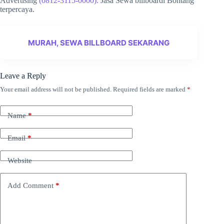
Advertising
(0812-3115-0000).
Jasa Sewa billboardi Bontang
terpercaya.
MURAH, SEWA BILLBOARD SEKARANG
Leave a Reply
Your email address will not be published.
Required fields are marked
*
Name
*
Email
*
Website
Add Comment
*