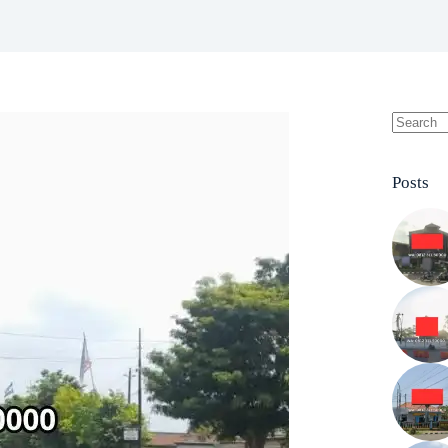
No
results
Posts