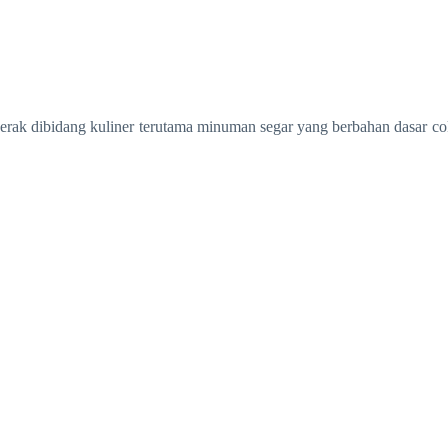
Portfolio
Artikel
 dibidang kuliner terutama minuman segar yang berbahan dasar coklat