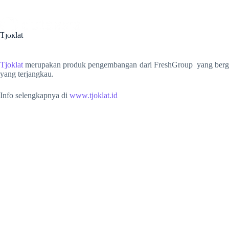
Skip
to
content
Home
Profil
Layanan
Tjoklat
Tjoklat
merupakan produk pengembangan dari FreshGroup yang bergerak
yang terjangkau.
Info selengkapnya di
www.tjoklat.id