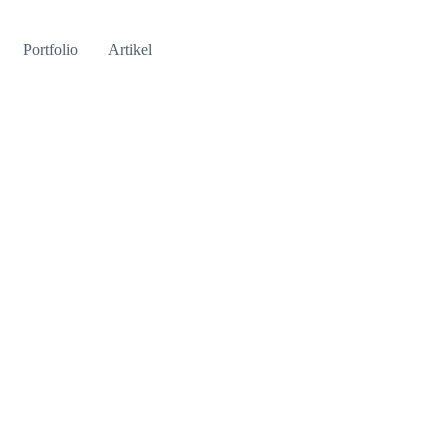
Portfolio
Artikel