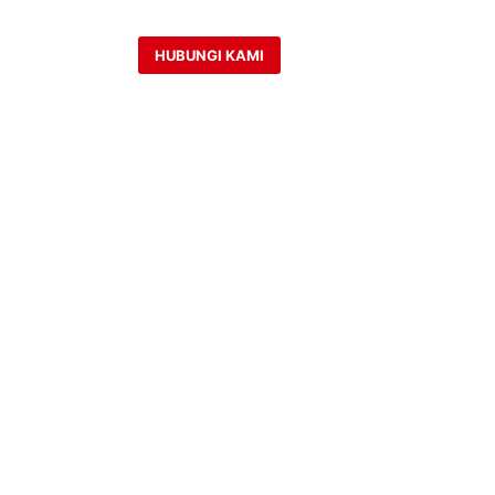
HUBUNGI KAMI