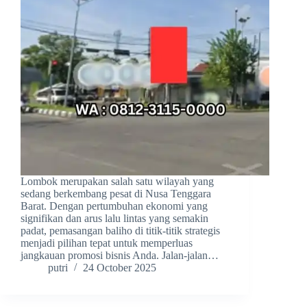
Lombok merupakan salah satu wilayah yang
sedang berkembang pesat di Nusa Tenggara
Barat. Dengan pertumbuhan ekonomi yang
signifikan dan arus lalu lintas yang semakin
padat, pemasangan baliho di titik-titik strategis
menjadi pilihan tepat untuk memperluas
jangkauan promosi bisnis Anda. Jalan-jalan…
putri
24 October 2025