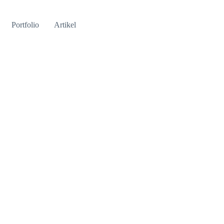
Portfolio
Artikel