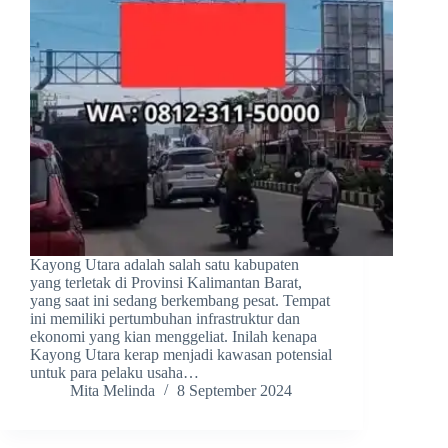
Kayong Utara adalah salah satu kabupaten
yang terletak di Provinsi Kalimantan Barat,
yang saat ini sedang berkembang pesat. Tempat
ini memiliki pertumbuhan infrastruktur dan
ekonomi yang kian menggeliat. Inilah kenapa
Kayong Utara kerap menjadi kawasan potensial
untuk para pelaku usaha…
Mita Melinda
8 September 2024