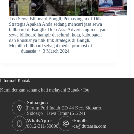
Jasa Sewa Billboard Bangli, Pemasangan di Titik
Strategis Apakah Anda sedang mencari jasa sewa
billboard di Bangli? Duta Asia Advertising melayani
sewa billboard hampir di seluruh kota, kabupaten
dan khususnya titik-titik strategis di Bangli.
Memilih billboard sebagai media promosi di…
dutaasia
3 March 2024
Informasi Kontak
Kami dengan senang hati melayani Bapak / Ibu.
Sidoarjo: :
Perum Puri Indah ED 44 Kec. Sidoarjo,
Sidoarjo - Jawa Timur (61224)
WhatsApp :
Email:
0812-311-50000
cs@dutaasia.com