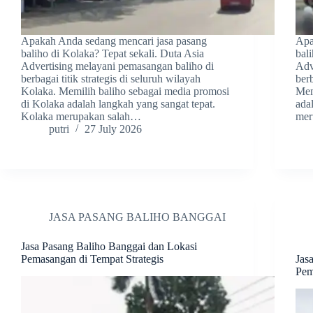
Apakah Anda sedang mencari jasa pasang
Apa
baliho di Kolaka? Tepat sekali. Duta Asia
bal
Advertising melayani pemasangan baliho di
Adv
berbagai titik strategis di seluruh wilayah
berb
Kolaka. Memilih baliho sebagai media promosi
Mem
di Kolaka adalah langkah yang sangat tepat.
ada
Kolaka merupakan salah…
mer
putri
27 July 2026
JASA PASANG BALIHO BANGGAI
Jasa Pasang Baliho Banggai dan Lokasi
Pemasangan di Tempat Strategis
Jas
Pem