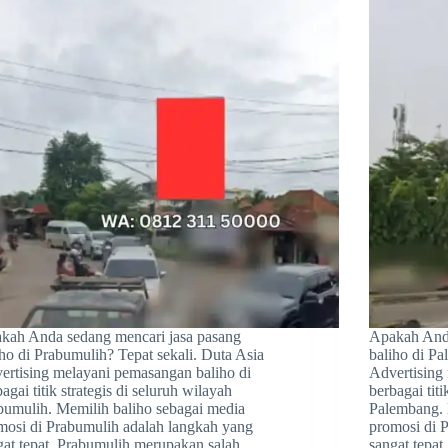
kah Anda sedang mencari jasa pasang
Apakah Anda
iho di Prabumulih? Tepat sekali. Duta Asia
baliho di Pa
ertising melayani pemasangan baliho di
Advertising
agai titik strategis di seluruh wilayah
berbagai titi
bumulih. Memilih baliho sebagai media
Palembang. 
mosi di Prabumulih adalah langkah yang
promosi di 
gat tepat. Prabumulih merupakan salah…
sangat tepa