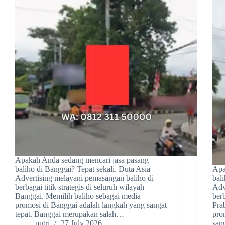
Apakah Anda sedang mencari jasa pasang
baliho di Banggai? Tepat sekali. Duta Asia
Apa
Advertising melayani pemasangan baliho di
bal
berbagai titik strategis di seluruh wilayah
Adv
Banggai. Memilih baliho sebagai media
berb
promosi di Banggai adalah langkah yang sangat
Pra
tepat. Banggai merupakan salah…
pro
putri
27 July 2026
san