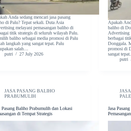
kah Anda sedang mencari jasa pasang
iho di Palu? Tepat sekali. Duta Asia
Apakah Anda
ertising melayani pemasangan baliho di
baliho di Do
agai titik strategis di seluruh wilayah Palu.
Advertising
ilih baliho sebagai media promosi di Palu
berbagai titi
lah langkah yang sangat tepat. Palu
Donggala. M
upakan salah…
promosi di 
putri
27 July 2026
sangat tepa
putri
JASA PASANG BALIHO
JASA
PRABUMULIH
PAL
a Pasang Baliho Prabumulih dan Lokasi
Jasa Pasang
asangan di Tempat Strategis
Pemasangan 