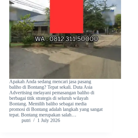
Apakah Anda sedang mencari jasa pasang
baliho di Bontang? Tepat sekali. Duta Asia
Advertising melayani pemasangan baliho di
berbagai titik strategis di seluruh wilayah
Bontang. Memilih baliho sebagai media
promosi di Bontang adalah langkah yang sangat
tepat. Bontang merupakan salah…
putri
1 July 2026