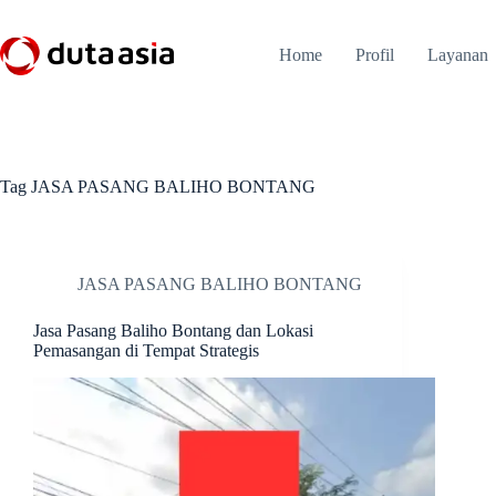
Skip
to
content
Home
Profil
Layanan
Tag
JASA PASANG BALIHO BONTANG
JASA PASANG BALIHO BONTANG
Jasa Pasang Baliho Bontang dan Lokasi
Pemasangan di Tempat Strategis