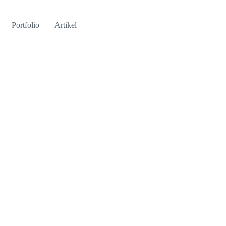
Portfolio
Artikel