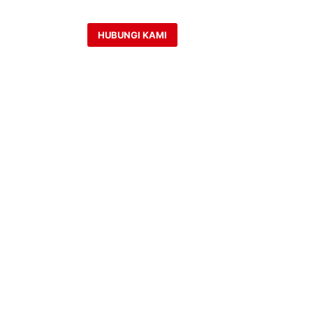
HUBUNGI KAMI