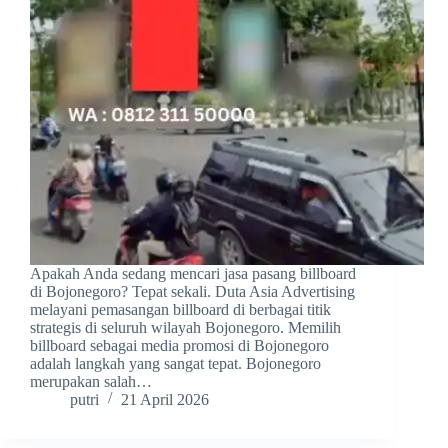
Apakah Anda sedang mencari jasa pasang billboard
di Bojonegoro? Tepat sekali. Duta Asia Advertising
melayani pemasangan billboard di berbagai titik
strategis di seluruh wilayah Bojonegoro. Memilih
billboard sebagai media promosi di Bojonegoro
adalah langkah yang sangat tepat. Bojonegoro
merupakan salah…
putri
21 April 2026