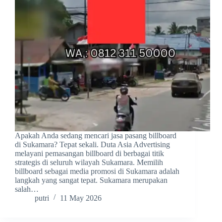
Apakah Anda sedang mencari jasa pasang billboard
di Sukamara? Tepat sekali. Duta Asia Advertising
melayani pemasangan billboard di berbagai titik
strategis di seluruh wilayah Sukamara. Memilih
billboard sebagai media promosi di Sukamara adalah
langkah yang sangat tepat. Sukamara merupakan
salah…
putri
11 May 2026