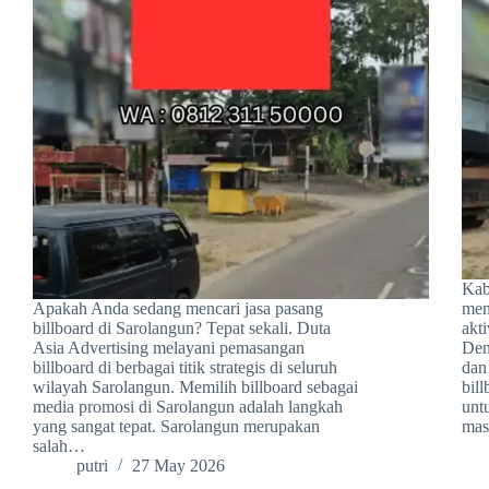
Kab
Apakah Anda sedang mencari jasa pasang
mem
billboard di Sarolangun? Tepat sekali. Duta
akt
Asia Advertising melayani pemasangan
Deng
billboard di berbagai titik strategis di seluruh
dan
wilayah Sarolangun. Memilih billboard sebagai
bil
media promosi di Sarolangun adalah langkah
unt
yang sangat tepat. Sarolangun merupakan
mas
salah…
putri
27 May 2026