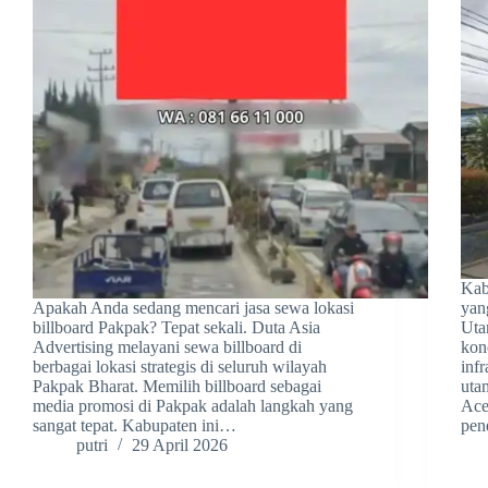
Kab
Apakah Anda sedang mencari jasa sewa lokasi
yan
billboard Pakpak? Tepat sekali. Duta Asia
Uta
Advertising melayani sewa billboard di
kon
berbagai lokasi strategis di seluruh wilayah
inf
Pakpak Bharat. Memilih billboard sebagai
uta
media promosi di Pakpak adalah langkah yang
Ace
sangat tepat. Kabupaten ini…
pen
putri
29 April 2026