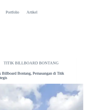
Portfolio
Artikel
TITIK BILLBOARD BONTANG
ik Billboard Bontang, Pemasangan di Titik
tegis