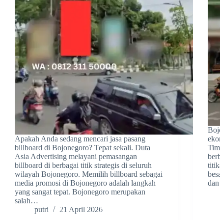
Boj
Apakah Anda sedang mencari jasa pasang
eko
billboard di Bojonegoro? Tepat sekali. Duta
Tim
Asia Advertising melayani pemasangan
ber
billboard di berbagai titik strategis di seluruh
titi
wilayah Bojonegoro. Memilih billboard sebagai
bes
media promosi di Bojonegoro adalah langkah
dan
yang sangat tepat. Bojonegoro merupakan
salah…
putri
21 April 2026