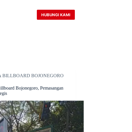
HUBUNGI KAMI
A BILLBOARD BOJONEGORO
illboard Bojonegoro, Pemasangan
tegis