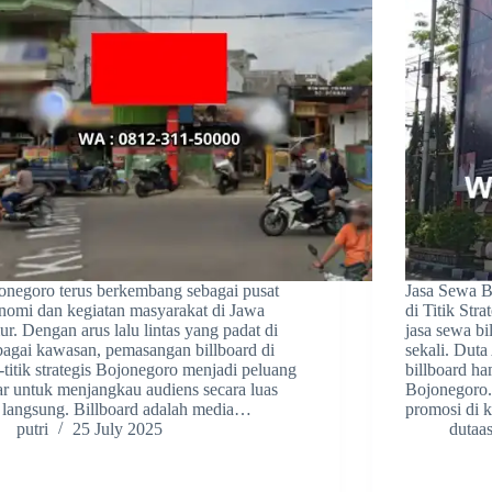
onegoro terus berkembang sebagai pusat
Jasa Sewa B
nomi dan kegiatan masyarakat di Jawa
di Titik Str
ur. Dengan arus lalu lintas yang padat di
jasa sewa bi
bagai kawasan, pemasangan billboard di
sekali. Duta
k-titik strategis Bojonegoro menjadi peluang
billboard ham
ar untuk menjangkau audiens secara luas
Bojonegoro.
 langsung. Billboard adalah media…
promosi di 
putri
25 July 2025
dutaas