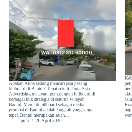
Kab
Apakah Anda sedang mencari jasa pasang
pen
billboard di Bantul? Tepat sekali. Duta Asia
ber
Advertising melayani pemasangan billboard di
akt
berbagai titik strategis di seluruh wilayah
Jalu
Bantul. Memilih billboard sebagai media
Roa
promosi di Bantul adalah langkah yang sangat
bag
tepat. Bantul merupakan salah…
war
putri
26 April 2026