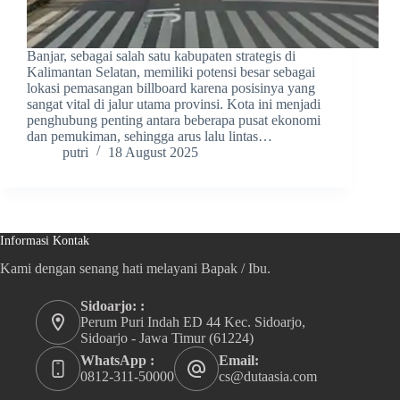
Banjar, sebagai salah satu kabupaten strategis di
Kalimantan Selatan, memiliki potensi besar sebagai
lokasi pemasangan billboard karena posisinya yang
sangat vital di jalur utama provinsi. Kota ini menjadi
penghubung penting antara beberapa pusat ekonomi
dan pemukiman, sehingga arus lalu lintas…
putri
18 August 2025
Informasi Kontak
Kami dengan senang hati melayani Bapak / Ibu.
Sidoarjo: :
Perum Puri Indah ED 44 Kec. Sidoarjo,
Sidoarjo - Jawa Timur (61224)
WhatsApp :
Email:
0812-311-50000
cs@dutaasia.com