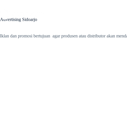
Skip
to
content
Home
Profil
Layanan
Advertising Sidoarjo
Iklan dan promosi bertujuan agar produsen atau distributor akan men