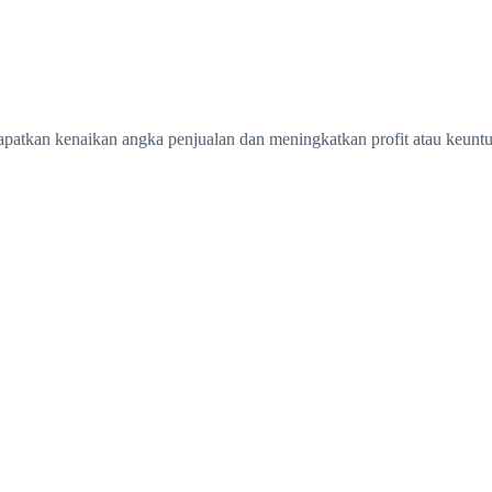
Portfolio
Artikel
dapatkan kenaikan angka penjualan dan meningkatkan profit atau keunt